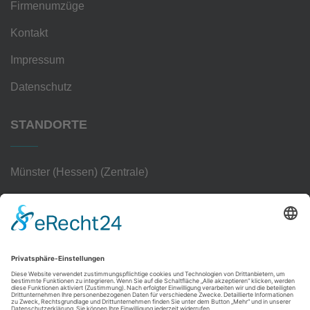
Firmenumzüge
Kontakt
Impressum
Datenschutz
STANDORTE
Münster (Hessen) (Zentrale)
Frankfurt am Main
Hanau
Darmstadt
Wiesbaden
Aschaffenburg